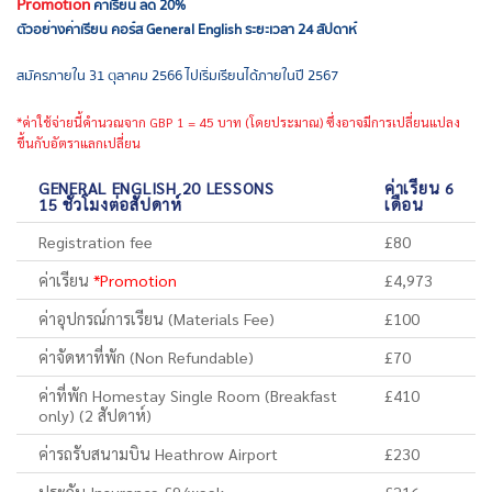
Promotion
ค่าเรียน ลด 20%
ตัวอย่างค่าเรียน คอร์ส General English ระยะเวลา 24 สัปดาห์
สมัครภายใน 31 ตุลาคม 2566 ไปเริ่มเรียนได้ภายในปี 2567
*ค่าใช้จ่ายนี้คำนวณจาก GBP 1 = 45 บาท (โดยประมาณ) ซึ่งอาจมีการเปลี่ยนแปลง
ขึ้นกับอัตราแลกเปลี่ยน
GENERAL ENGLISH 20 LESSONS
ค่าเรียน 6
15 ชั่วโมงต่อสัปดาห์
เดือน
Registration fee
£80
ค่าเรียน
*Promotion
£4,973
ค่าอุปกรณ์การเรียน (Materials Fee)
£100
ค่าจัดหาที่พัก (Non Refundable)
£70
ค่าที่พัก Homestay Single Room (Breakfast
£410
only) (2 สัปดาห์)
ค่ารถรับสนามบิน Heathrow Airport
£230
ประกัน Insurance £9/week
£216